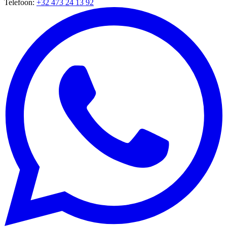
Telefoon
:
+32 473 24 13 92